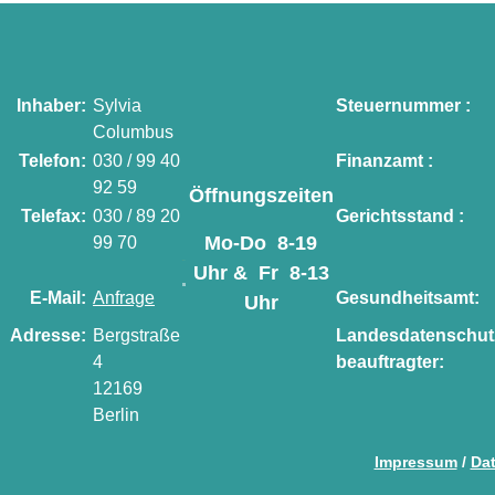
Inhaber:
Sylvia
Steuernummer :
Columbus
Telefon:
030 / 99 40
Finanzamt :
92 59
Öffnungszeiten
Telefax:
030 / 89 20
Gerichtsstand :
Mo-Do 8-19
99 70
Uhr & Fr 8-13
E-Mail:
Anfrage
Gesundheitsamt:
Uhr
Adresse:
Bergstraße
Landesdatenschut
4
beauftragter:
12169
Berlin
Impressum
/
Da