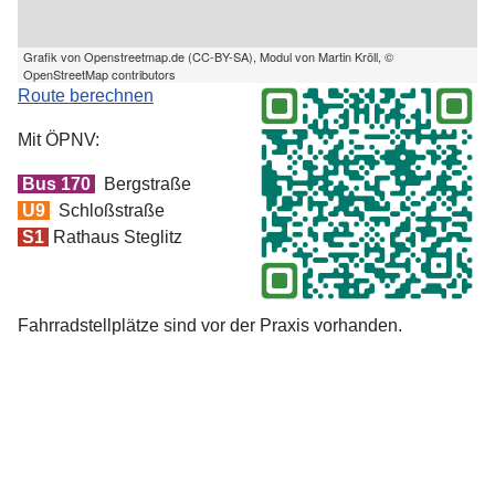
Grafik von
Openstreetmap.de
(
CC-BY-SA
), Modul von
Martin Kröll
,
©
OpenStreetMap contributors
Route berechnen
Mit ÖPNV:
Bus 170
Bergstraße
U9
Schloßstraße
S1
Rathaus Steglitz
Fahrradstellplätze sind vor der Praxis vorhanden.