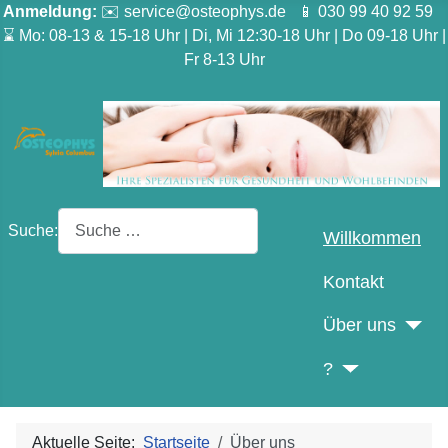
Anmeldung:
✉️ service@osteophys.de 📱 030 99 40 92 59
⌛ Mo: 08-13 & 15-18 Uhr | Di, Mi 12:30-18 Uhr | Do 09-18 Uhr |
Fr 8-13 Uhr
Suche:
Willkommen
Kontakt
Über uns
?
Aktuelle Seite:
Startseite
Über uns